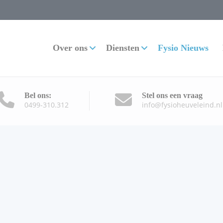
Over ons
Diensten
Fysio Nieuws
Bel ons:
Stel ons een vraag
0499-310.312
info@fysioheuveleind.nl