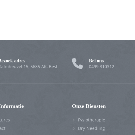
Bezoek adres
Bel ons
Galmheuvel 15, 5685 AK, Best
0499 310312
Informatie
Onze Diensten
tures
Fysiotherapie
act
Dry-Needling