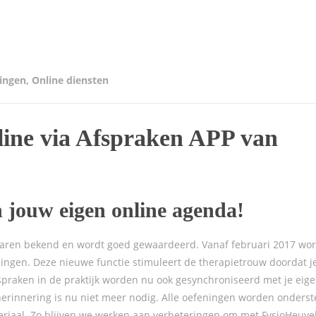
ingen
,
Online diensten
line via Afspraken APP van
n jouw eigen online agenda!
 jaren bekend en wordt goed gewaardeerd. Vanaf februari 2017 wor
ningen. Deze nieuwe functie stimuleert de therapietrouw doordat j
fspraken in de praktijk worden nu ook gesynchroniseerd met je eig
herinnering is nu niet meer nodig. Alle oefeningen worden onders
eriaal. Zo blijven we werken aan verbeteringen om met FysioHeuve