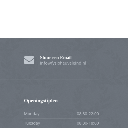
Stuur een Email
info@fysioheuveleind.nl
Openingstijden
Monday
08:30-22:00
Tuesday
08:30-18:00