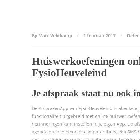
By Marc Veldkamp
1 februari 2017
Oefen
Huiswerkoefeningen on
FysioHeuveleind
Je afspraak staat nu ook i
De AfsprakenApp van FysioHeuveleind is al enkele
functionaliteit uitgebreid met online huiswerkoefe
herinneringen kunt instellen in je eigen App. De a
agenda op je telefoon of computer thuis, een SMS 
met een duidelijke uitleg en bijbehorend beeldmat