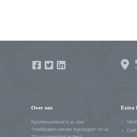
Over ons
Extra 
Vaca
FysioHeuveleind is er voor
"hoofdzaken zonder kopzorgen" en al
Cont
20 jaar gevestigd in Best.