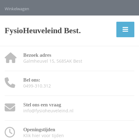
Winkelwagen
FysioHeuveleind Best.
Bezoek adres
Galmheuvel 15, 5685AK Best
Bel ons:
0499-310.312
Stel ons een vraag
info@fysioheuveleind.nl
Openingstijden
Klik hier voor tijden