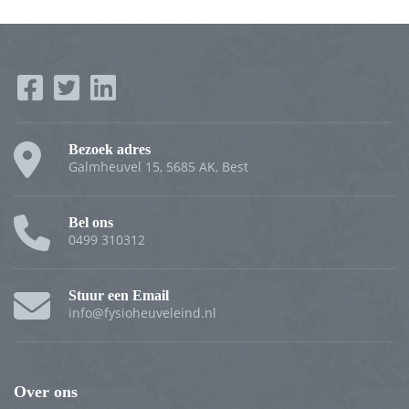
Bezoek adres
Galmheuvel 15, 5685 AK, Best
Bel ons
0499 310312
Stuur een Email
info@fysioheuveleind.nl
Over ons