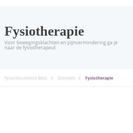
Fysiotherapie
Voor bewegingsklachten en pijnvermindering ga je
naar de fysiotherapeut
FysioHeuveleind Best.
Diensten
Fysiotherapie