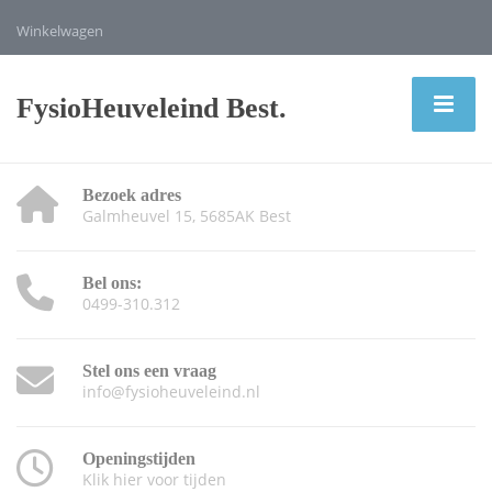
Winkelwagen
FysioHeuveleind Best.
Bezoek adres
Galmheuvel 15, 5685AK Best
Bel ons:
0499-310.312
Stel ons een vraag
info@fysioheuveleind.nl
Openingstijden
Klik hier voor tijden