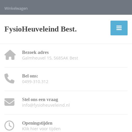
Winkelwagen
FysioHeuveleind Best.
Bezoek adres
Galmheuvel 15, 5685AK Best
Bel ons:
0499-310.312
Stel ons een vraag
info@fysioheuveleind.nl
Openingstijden
Klik hier voor tijden