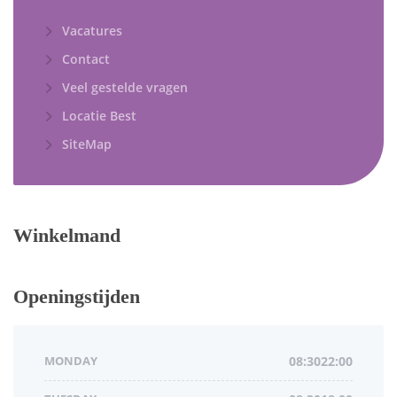
Vacatures
Contact
Veel gestelde vragen
Locatie Best
SiteMap
Winkelmand
Openingstijden
MONDAY
08:3022:00