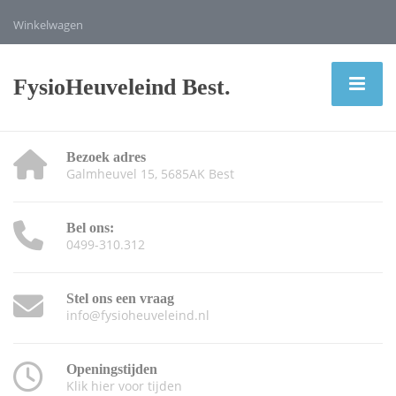
Winkelwagen
FysioHeuveleind Best.
Bezoek adres
Galmheuvel 15, 5685AK Best
Bel ons:
0499-310.312
Stel ons een vraag
info@fysioheuveleind.nl
Openingstijden
Klik hier voor tijden