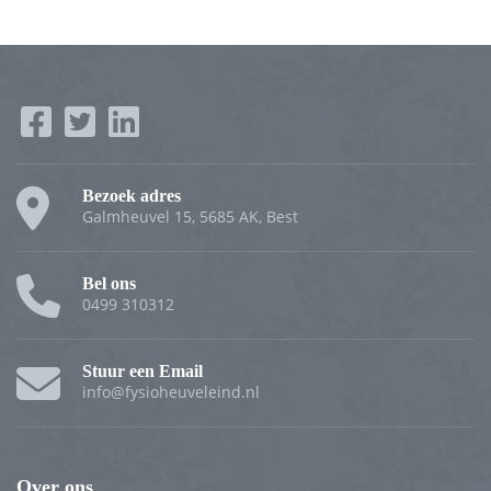
Bezoek adres
Galmheuvel 15, 5685 AK, Best
Bel ons
0499 310312
Stuur een Email
info@fysioheuveleind.nl
Over ons