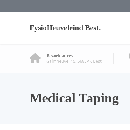
FysioHeuveleind Best.
Bezoek adres
Galmheuvel 15, 5685AK Best
Medical Taping