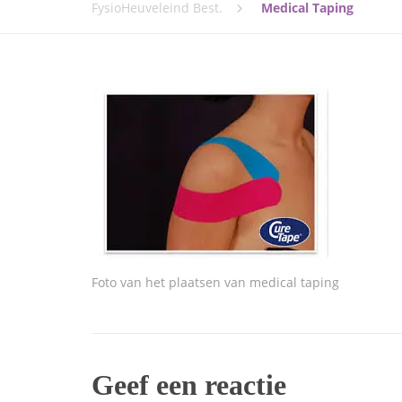
FysioHeuveleind Best.
Medical Taping
Foto van het plaatsen van medical taping
Geef een reactie