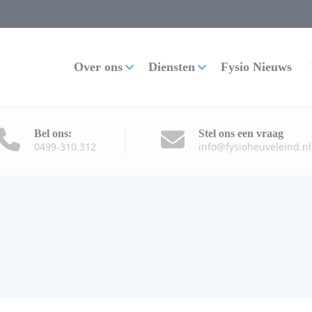
Over ons
Diensten
Fysio Nieuws
Bel ons:
Stel ons een vraag
0499-310.312
info@fysioheuveleind.nl