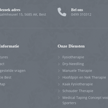
Bezoek adres
Bel ons
Galmheuvel 15, 5685 AK, Best
0499 310312
Informatie
Onze Diensten
tures
Fysiotherapie
act
Dry-Needling
 gestelde vragen
Manuele Therapie
ie Best
Hoofdpijn en Nek Therapie
Map
Kaak Fysiotherapie
Schouder Therapie
Medical Taping Concept voo
Sporters