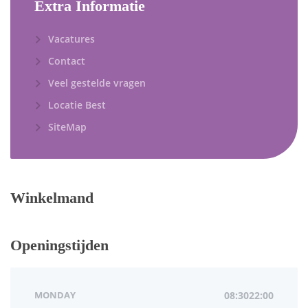
Extra Informatie
Vacatures
Contact
Veel gestelde vragen
Locatie Best
SiteMap
Winkelmand
Openingstijden
MONDAY
08:3022:00