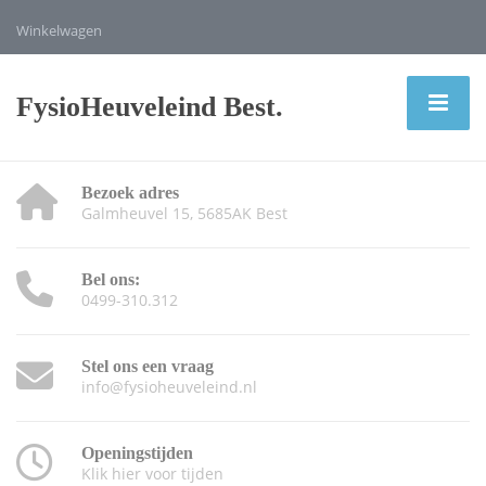
Winkelwagen
FysioHeuveleind Best.
Bezoek adres
Galmheuvel 15, 5685AK Best
Bel ons:
0499-310.312
Stel ons een vraag
info@fysioheuveleind.nl
Openingstijden
Klik hier voor tijden