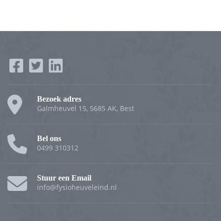
Bezoek adres
Galmheuvel 15, 5685 AK, Best
Bel ons
0499 310312
Stuur een Email
info@fysioheuveleind.nl