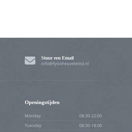
Stuur een Email
info@fysioheuveleind.nl
Openingstijden
Monday
08:30-22:00
Tuesday
08:30-18:00