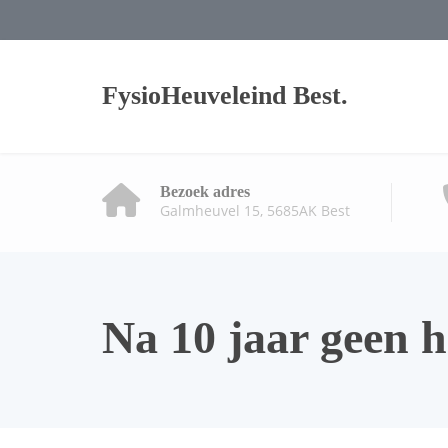
FysioHeuveleind Best.
Bezoek adres
Galmheuvel 15, 5685AK Best
Na 10 jaar geen 