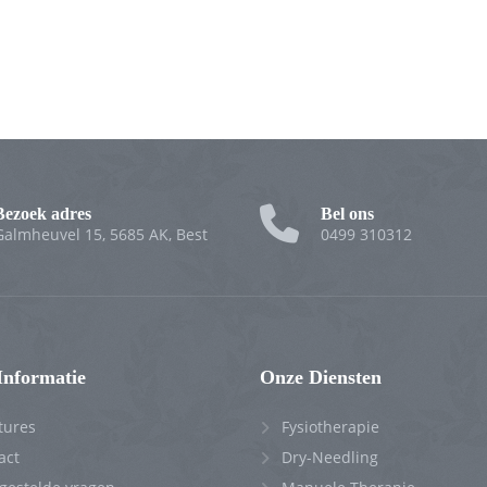
Bezoek adres
Bel ons
Galmheuvel 15, 5685 AK, Best
0499 310312
Informatie
Onze Diensten
tures
Fysiotherapie
act
Dry-Needling