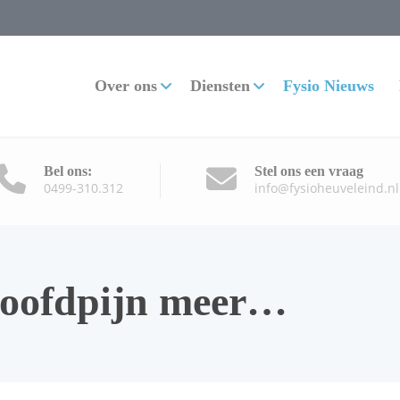
Over ons
Diensten
Fysio Nieuws
Bel ons:
Stel ons een vraag
0499-310.312
info@fysioheuveleind.nl
hoofdpijn meer…