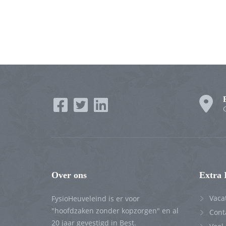
Over ons
Extra 
Vaca
FysioHeuveleind is er voor
"hoofdzaken zonder kopzorgen" en al
Cont
20 jaar gevestigd in Best.