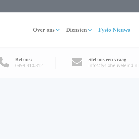
Over ons
Diensten
Fysio Nieuws
Bel ons:
Stel ons een vraag
0499-310.312
info@fysioheuveleind.nl