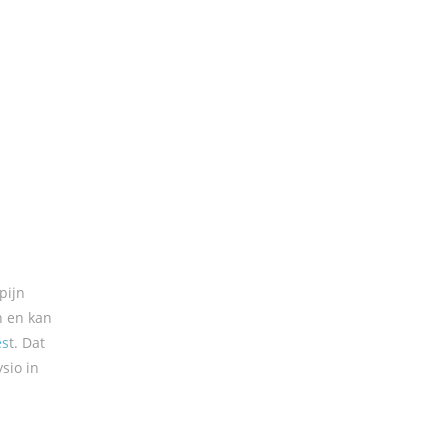
pijn
n en kan
es
t. Dat
sio in