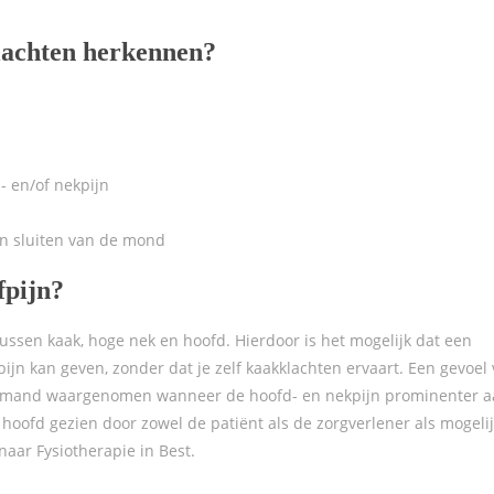
lachten herkennen?
- en/of nekpijn
en sluiten van de mond
fpijn?
tussen kaak, hoge nek en hoofd. Hierdoor is het mogelijk dat een
pijn kan geven, zonder dat je zelf kaakklachten ervaart. Een gevoel
r iemand waargenomen wanneer de hoofd- en nekpijn prominenter 
 hoofd gezien door zowel de patiënt als de zorgverlener als mogeli
naar Fysiotherapie in Best.