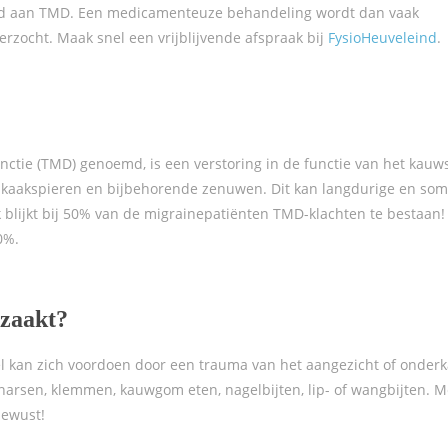
rd aan TMD. Een medicamenteuze behandeling wordt dan vaak
erzocht. Maak snel een vrijblijvende afspraak bij
FysioHeuveleind
.
ctie (TMD) genoemd, is een verstoring in de functie van het kauws
e kaakspieren en bijbehorende zenuwen. Dit kan langdurige en som
 blijkt bij 50% van de migrainepatiënten TMD-klachten te bestaan! 
0%.
rzaakt?
el kan zich voordoen door een trauma van het aangezicht of onder
arsen, klemmen, kauwgom eten, nagelbijten, lip- of wangbijten. M
ewust!