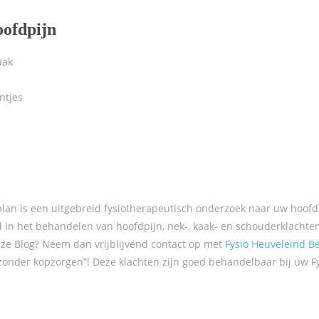
oofdpijn
aak
ntjes
an is een uitgebreid fysiotherapeutisch onderzoek naar uw hoofd
d in het behandelen van hoofdpijn, nek-, kaak- en schouderklachte
eze Blog? Neem dan vrijblijvend contact op met
Fysio Heuveleind B
 zonder kopzorgen”! Deze klachten zijn goed behandelbaar bij uw Fy