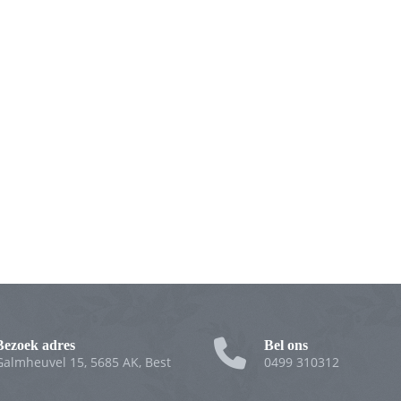
Bezoek adres
Bel ons
Galmheuvel 15, 5685 AK, Best
0499 310312