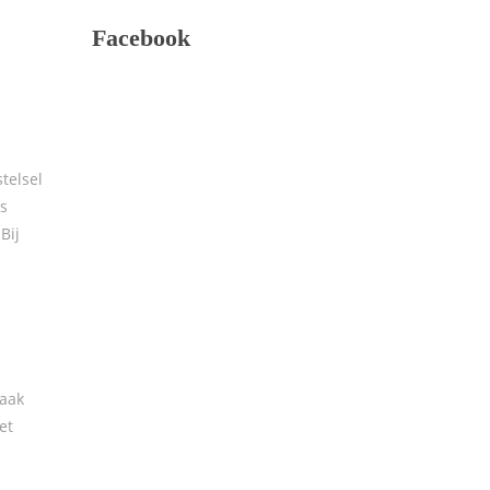
Facebook
telsel
s
Bij
kaak
et