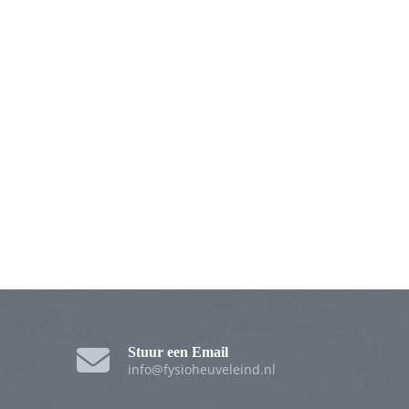
Stuur een Email
info@fysioheuveleind.nl