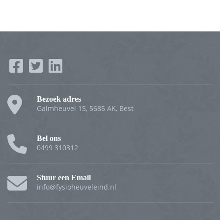
Bezoek adres
Galmheuvel 15, 5685 AK, Best
Bel ons
0499 310312
Stuur een Email
info@fysioheuveleind.nl