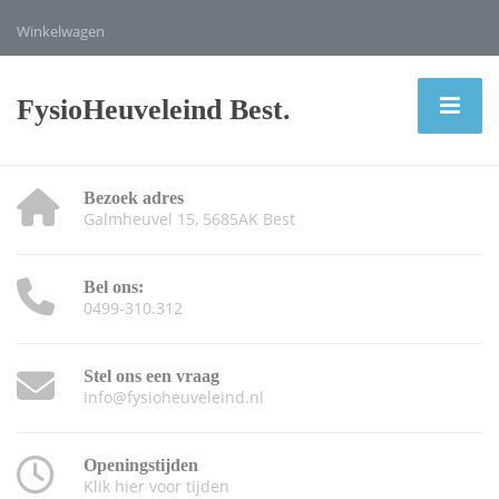
Winkelwagen
FysioHeuveleind Best.
Bezoek adres
Galmheuvel 15, 5685AK Best
Bel ons:
0499-310.312
Stel ons een vraag
info@fysioheuveleind.nl
Openingstijden
Klik hier voor tijden