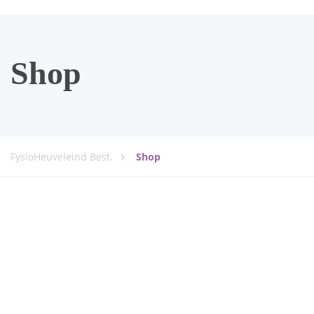
Shop
FysioHeuveleind Best.
Shop