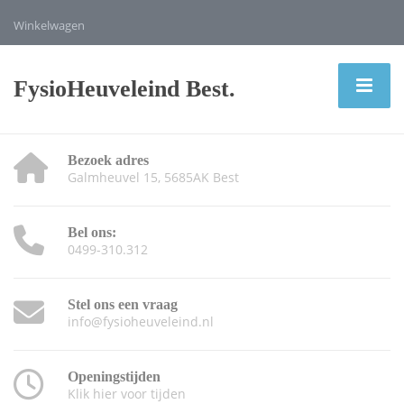
Winkelwagen
FysioHeuveleind Best.
Bezoek adres
Galmheuvel 15, 5685AK Best
Bel ons:
0499-310.312
Stel ons een vraag
info@fysioheuveleind.nl
Openingstijden
Klik hier voor tijden