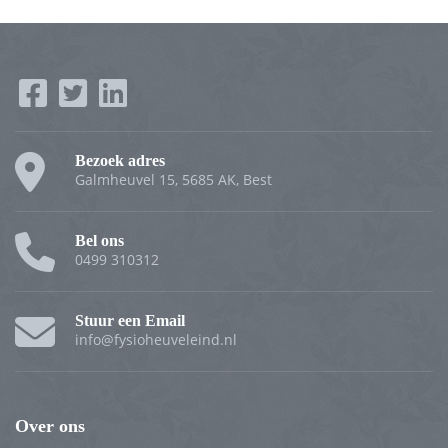
Bezoek adres
Galmheuvel 15, 5685 AK, Best
Bel ons
0499 310312
Stuur een Email
info@fysioheuveleind.nl
Over ons