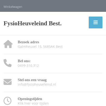
Winkelwagen
FysioHeuveleind Best.
Bezoek adres
Galmheuvel 15, 5685AK Best
Bel ons:
0499-310.312
Stel ons een vraag
info@fysioheuveleind.nl
Openingstijden
Klik hier voor tijden